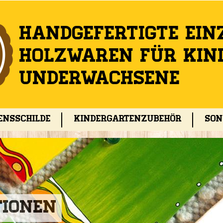
Jump to navigation
Handgefertigte ein
Holzwaren für Kin
undErwachsene
ensschilde
Kindergartenzubehör
Son
tionen