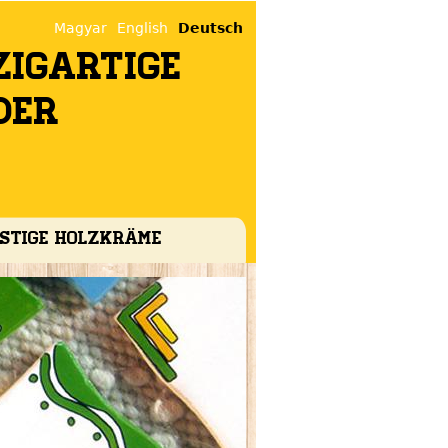
Magyar
English
Deutsch
zigartige
der
stige HolzKräme