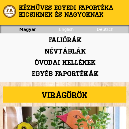
Jump to navigation
Kézműves egyedi faportéka
kicsiknek és nagyoknak
Magyar
English
Deutsch
Faliórák
Névtáblák
Óvodai kellékek
Egyéb faportékák
Virágőrök