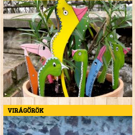
Virágőrök